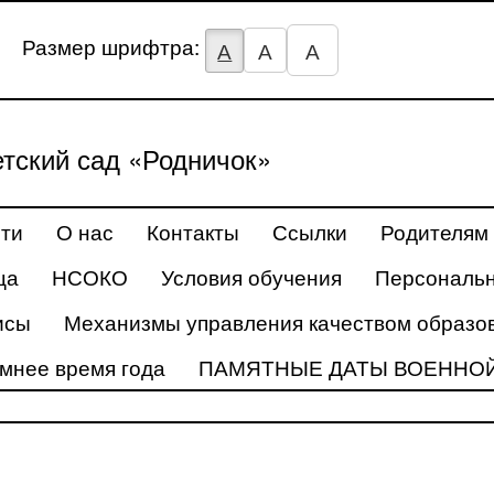
Размер шрифтра:
А
А
А
тский сад «Родничок»
ти
О нас
Контакты
Ссылки
Родителям
ца
НСОКО
Условия обучения
Персональ
исы
Механизмы управления качеством образо
имнее время года
ПАМЯТНЫЕ ДАТЫ ВОЕННО